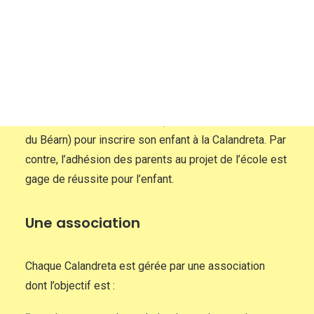
Calandreta : école laïque, gratuite,
immersive
Soutenir l’école
Elle accueille tous les enfants, dès l’âge de 2 ans,
qu’ils soient issus de familles béarnophones ou non.
Il n’est pas nécessaire de parler, de comprendre ou
de savoir écrire le béarnais (forme locale de l’occitan
du Béarn) pour inscrire son enfant à la Calandreta. Par
contre, l’adhésion des parents au projet de l’école est
gage de réussite pour l’enfant.
Une association
Chaque Calandreta est gérée par une association
dont l’objectif est :