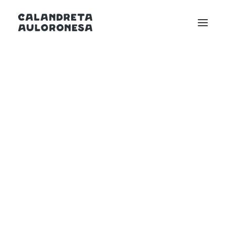
Les Calandretas
Adishatz !
Pédagogie
Structure institutionnelle
La Calandreta d’Oloron
Bienvenue sur le site de la Calandreta
Vie à l’école
d’Oloron‑Sante‑Marie.
Équipe pédagogique
École associative
Bureau et conseil d’administration
Commissions